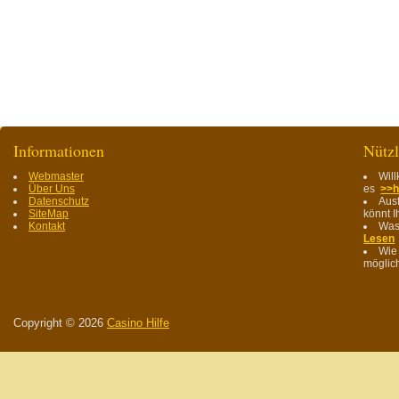
Informationen
Nützl
Webmaster
Wil
Über Uns
es
>>h
Datenschutz
Aus
SiteMap
könnt I
Kontakt
Was
Lesen
Wie 
möglic
Copyright © 2026
Casino Hilfe