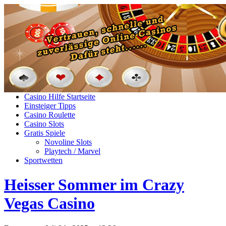
Casino Hilfe Startseite
Einsteiger Tipps
Casino Roulette
Casino Slots
Gratis Spiele
Novoline Slots
Playtech / Marvel
Sportwetten
Heisser Sommer im Crazy
Vegas Casino