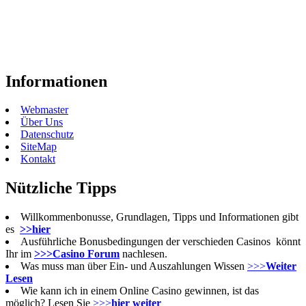
Informationen
Webmaster
Über Uns
Datenschutz
SiteMap
Kontakt
Nützliche Tipps
Willkommenbonusse, Grundlagen, Tipps und Informationen gibt
es
>>hier
Ausführliche Bonusbedingungen der verschieden Casinos könnt
Ihr im
>>>Casino Forum
nachlesen.
Was muss man über Ein- und Auszahlungen Wissen
>>>
Weiter
Lesen
Wie kann ich in einem Online Casino gewinnen, ist das
möglich? Lesen Sie
>>>
hier weiter