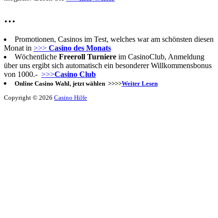
…
Promotionen, Casinos im Test, welches war am schönsten diesen
Monat in
>>>
Casino des Monats
Wöchentliche
Freeroll Turniere
im CasinoClub, Anmeldung
über uns ergibt sich automatisch ein besonderer Willkommensbonus
von 1000.-
>>>
Casino Club
Online Casino Wahl, jetzt wählen >>>>
Weiter Lesen
Copyright © 2026
Casino Hilfe