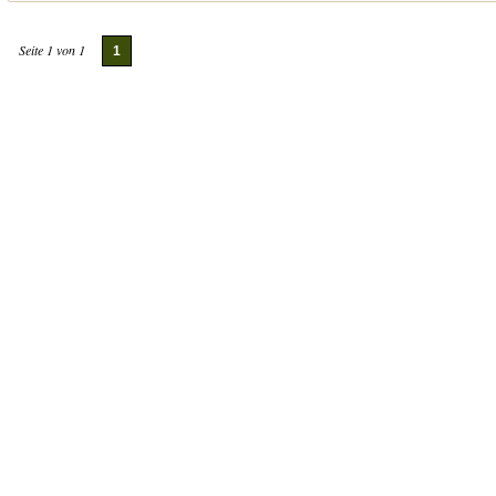
Seite 1 von 1
1