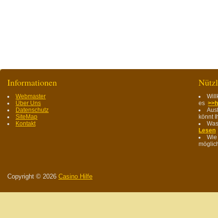
Informationen
Nützl
Webmaster
Wil
Über Uns
es
>>h
Datenschutz
Aus
SiteMap
könnt I
Kontakt
Was
Lesen
Wie 
möglic
Copyright © 2026
Casino Hilfe