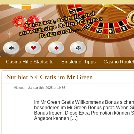
Casino Hilfe Startseite
Einsteiger Tipps
Casino Roulet
Nur hier 5 € Gratis im Mr Green
Mittwoch, Januar 8th, 2025 at 19:35
Im Mr Green Gratis Willkommens Bonus sichern 
besonderen im Mr Green Bonus parat. Wenn Sie 
Bonus freuen. Diese Extra Promotion können Si
Angebot kennen […]