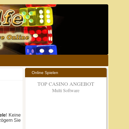
Online Spielen
TOP CASINO ANGEBOT
Multi Software
ele
! Keine
zögern Sie