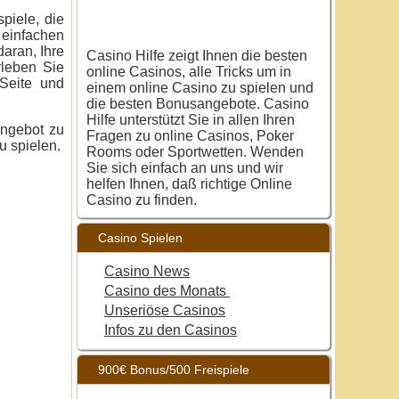
piele, die
 einfachen
aran, Ihre
Casino Hilfe zeigt Ihnen die besten
leben Sie
online Casinos, alle Tricks um in
 Seite und
einem online Casino zu spielen und
die besten Bonusangebote. Casino
Hilfe unterstützt Sie in allen Ihren
ngebot zu
Fragen zu online Casinos, Poker
u spielen.
Rooms oder Sportwetten. Wenden
Sie sich einfach an uns und wir
helfen Ihnen, daß richtige Online
Casino zu finden.
Casino Spielen
Casino News
Casino des Monats
Unseriöse Casinos
Infos zu den Casinos
900€ Bonus/500 Freispiele