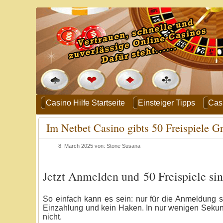
Casino Hilfe Startseite
Einsteiger Tipps
Cas
Im Netbet Casino gibts 50 Freispiele Gr
8. March 2025
von:
Stone Susana
Jetzt Anmelden und 50 Freispiele sin
So einfach kann es sein: nur für die Anmeldung 
Einzahlung und kein Haken. In nur wenigen Sekund
nicht.