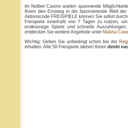
Im Netbet Casino warten spannende Möglichkeiten a
Ihnen den Einstieg in die faszinierende Welt de
Aktionscode FREISPIELE können Sie sofort durchst
Freispiele innerhalb von 7 Tagen zu nutzen, u
erstklassige Spiele und schnelle Auszahlungen
entdecken Sie weitere Angebote unter
Malina Casi
Wichtig: Geben Sie unbedingt schon bei der
Regi
erhalten. Alle 50 Freispiele stehen Ihnen
direkt n