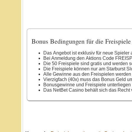
Bonus Bedingungen für die Freispiele
Das Angebot ist exklusiv für neue Spieler
Bei Anmeldung den Aktions Code FREISPI
Die 50 Freispiele sind gratis und werden 
Die Freispiele können nur am Starburst Sl
Alle Gewinne aus den Freispielen werden
Vierzigfach (40x) muss das Bonus Geld 
Bonusgewinne und Freispiele unterliegen
Das NetBet Casino behält sich das Recht v