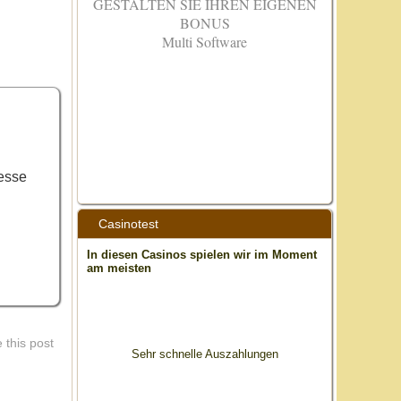
GESTALTEN SIE IHREN EIGENEN
BONUS
Multi Software
esse
Casinotest
In diesen Casinos spielen wir im Moment
am meisten
 this post
Sehr schnelle Auszahlungen