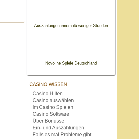
Auszahlungen innerhalb weniger Stunden
Novoline Spiele Deutschland
CASINO WISSEN
Casino Hilfen
Casino auswählen
Im Casino Spielen
Casino Software
Über Bonusse
Ein- und Auszahlungen
Falls es mal Probleme gibt