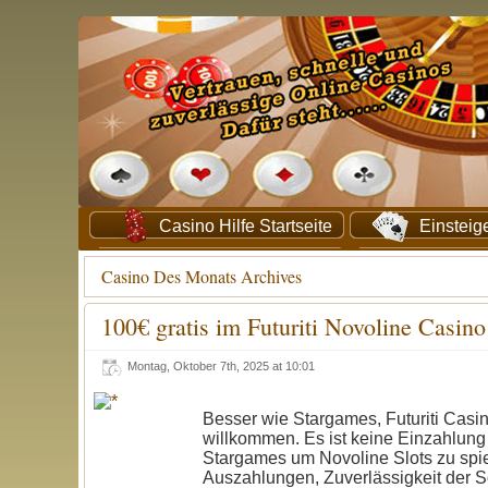
Casino Hilfe Startseite
Einsteig
Casino Des Monats Archives
100€ gratis im Futuriti Novoline Casino
Montag, Oktober 7th, 2025 at 10:01
Besser wie Stargames, Futuriti Casin
willkommen. Es ist keine Einzahlung 
Stargames um Novoline Slots zu spie
Auszahlungen, Zuverlässigkeit der S