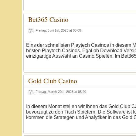
Bet365 Casino
Freitag, Juni 1st, 2025 at 00:08
Eins der schnellsten Playtech Casinos in diesem M
besten Playtech Casinos. Egal ob Download Version
einzigartige Auswahl an Casino Spielen. Im Bet365
Gold Club Casino
Freitag, March 20th, 2025 at 05:00
In diesem Monat stellen wir Ihnen das Gold Club C
bevorzugt zu den Tisch Spielern. Die Software ist f
kommen die Strategen und Analytiker in das Gold 