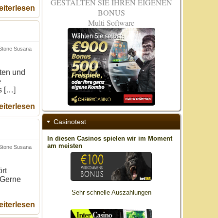
GESTALTEN SIE IHREN EIGENEN
iterlesen
BONUS
Multi Software
Stone Susana
sten und
e
s […]
iterlesen
Casinotest
In diesen Casinos spielen wir im Moment
am meisten
Stone Susana
rt
. Gerne
Sehr schnelle Auszahlungen
iterlesen